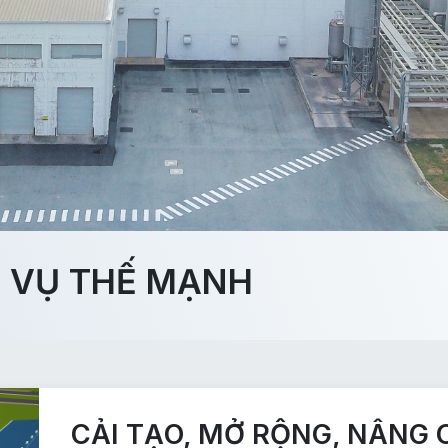
H VỤ THẾ MẠNH
CẢI TẠO, MỞ RỘNG, NÂNG